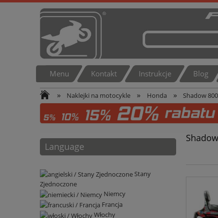
Menu
Kontakt
Instrukcje
Blog
»
»
»
Naklejki na motocykle
Honda
Shadow 80
Shadow
Language
Stany
Zjednoczone
Niemcy
Francja
Włochy