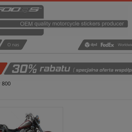
O nas
0
 800