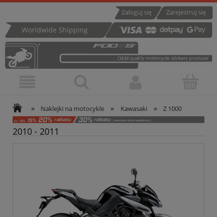
Zaloguj się
Zarejestruj się
Worldwide Shipping
»
»
»
Naklejki na motocykle
Kawasaki
Z 1000
2010 - 2011