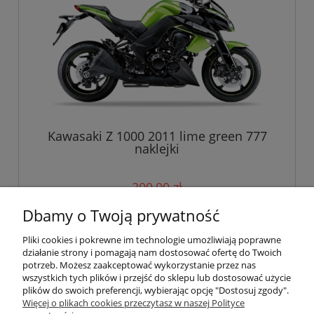
Kawasaki Z 1000 2011 lime green 777
naklejki
300,00 zł
Dbamy o Twoją prywatność
do koszyka
Pliki cookies i pokrewne im technologie umożliwiają poprawne
działanie strony i pomagają nam dostosować ofertę do Twoich
potrzeb. Możesz zaakceptować wykorzystanie przez nas
wszystkich tych plików i przejść do sklepu lub dostosować użycie
Pomoc
plików do swoich preferencji, wybierając opcję "Dostosuj zgody".
Więcej o plikach cookies przeczytasz w naszej Polityce