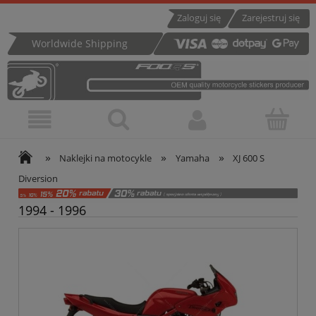
Zaloguj się
Zarejestruj się
Worldwide Shipping
»
»
»
Naklejki na motocykle
Yamaha
XJ 600 S
Diversion
1994 - 1996