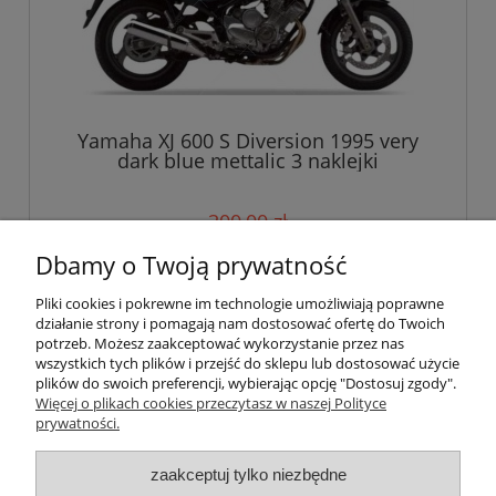
Yamaha XJ 600 S Diversion 1995 very
dark blue mettalic 3 naklejki
300,00 zł
Dbamy o Twoją prywatność
do koszyka
Pliki cookies i pokrewne im technologie umożliwiają poprawne
działanie strony i pomagają nam dostosować ofertę do Twoich
potrzeb. Możesz zaakceptować wykorzystanie przez nas
wszystkich tych plików i przejść do sklepu lub dostosować użycie
Pomoc
plików do swoich preferencji, wybierając opcję "Dostosuj zgody".
Więcej o plikach cookies przeczytasz w naszej Polityce
prywatności.
Moje konto
zaakceptuj tylko niezbędne
Płatności i dostawa