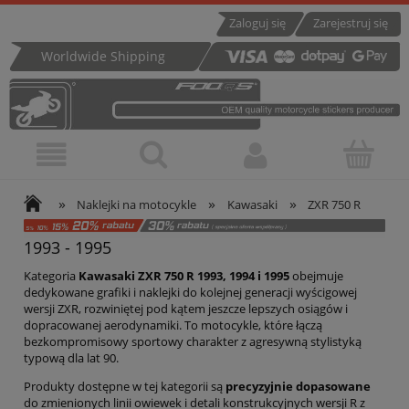
Zaloguj się
Zarejestruj się
Worldwide Shipping
»
»
»
Naklejki na motocykle
Kawasaki
ZXR 750 R
1993 - 1995
Kategoria
Kawasaki ZXR 750 R 1993, 1994 i 1995
obejmuje
dedykowane grafiki i naklejki do kolejnej generacji wyścigowej
wersji ZXR, rozwiniętej pod kątem jeszcze lepszych osiągów i
dopracowanej aerodynamiki. To motocykle, które łączą
bezkompromisowy sportowy charakter z agresywną stylistyką
typową dla lat 90.
Produkty dostępne w tej kategorii są
precyzyjnie dopasowane
do zmienionych linii owiewek i detali konstrukcyjnych wersji R z