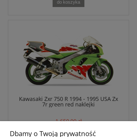
do koszyka
Kawasaki Zxr 750 R 1994 - 1995 USA Zx
7r green red naklejki
1 650,00 zł
Dbamy o Twoją prywatność