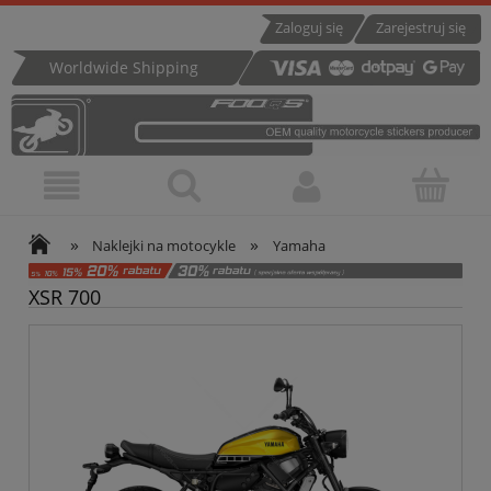
Zaloguj się
Zarejestruj się
Worldwide Shipping
»
»
Naklejki na motocykle
Yamaha
XSR 700