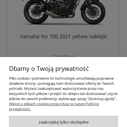
Yamaha Xsr 700 2021 yellow naklejki
280,00 zł
Dbamy o Twoją prywatność
do koszyka
Pliki cookies i pokrewne im technologie umożliwiają poprawne
działanie strony i pomagają nam dostosować ofertę do Twoich
potrzeb. Możesz zaakceptować wykorzystanie przez nas
wszystkich tych plików i przejść do sklepu lub dostosować użycie
Pomoc
plików do swoich preferencji, wybierając opcję "Dostosuj zgody".
Więcej o plikach cookies przeczytasz w naszej Polityce
prywatności.
Moje konto
zaakceptuj tylko niezbędne
Płatności i dostawa