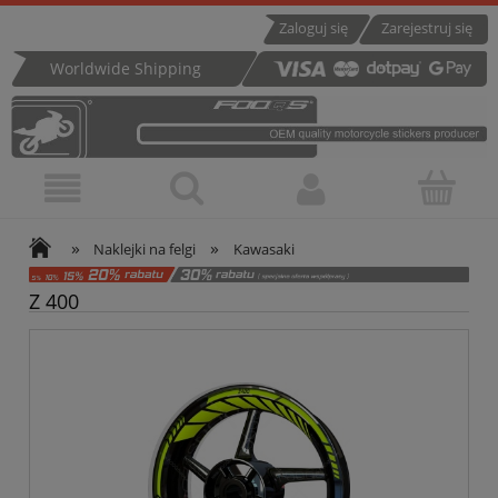
Zaloguj się
Zarejestruj się
Worldwide Shipping
»
»
Naklejki na felgi
Kawasaki
Z 400