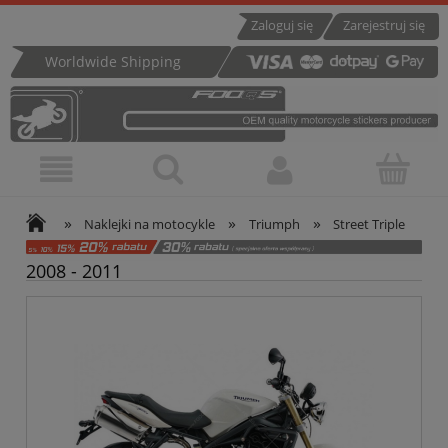
Zaloguj się
Zarejestruj się
Worldwide Shipping
»
»
»
Naklejki na motocykle
Triumph
Street Triple
2008 - 2011