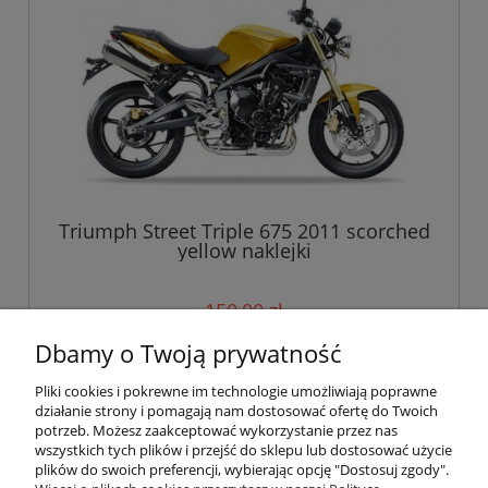
Triumph Street Triple 675 2011 scorched
yellow naklejki
150,00 zł
Dbamy o Twoją prywatność
do koszyka
Pliki cookies i pokrewne im technologie umożliwiają poprawne
działanie strony i pomagają nam dostosować ofertę do Twoich
potrzeb. Możesz zaakceptować wykorzystanie przez nas
wszystkich tych plików i przejść do sklepu lub dostosować użycie
Pomoc
plików do swoich preferencji, wybierając opcję "Dostosuj zgody".