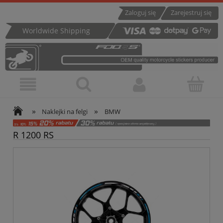
Zaloguj się
Zarejestruj się
Worldwide Shipping
»
»
Naklejki na felgi
BMW
R 1200 RS