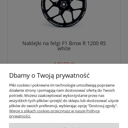
Naklejki na felgi F1 Bmw R 1200 RS
white
149,00 zł
Dbamy o Twoją prywatność
do koszyka
Pliki cookies i pokrewne im technologie umożliwiają poprawne
działanie strony i pomagają nam dostosować ofertę do Twoich
potrzeb. Możesz zaakceptować wykorzystanie przez nas
wszystkich tych plików i przejść do sklepu lub dostosować użycie
Pomoc
plików do swoich preferencji, wybierając opcję "Dostosuj zgody".
Więcej o plikach cookies przeczytasz w naszej Polityce
prywatności.
Moje konto