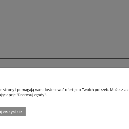
o
Płatności i dostawa
wienia
Formy płatności
nie strony i pomagają nam dostosować ofertę do Twoich potrzeb. Możesz zaa
konta
Numery kont bankowych
jąc opcję "Dostosuj zgody".
nia
Czas i koszty dostawy
j wszystkie
Honda
|
Naklejki Kawasaki
|
Naklejki Suzuki
|
Naklejki Triumph