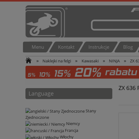
Menu
Kontakt
Instrukcje
Blog
»
»
»
»
Naklejki na felgi
Kawasaki
NINJA
ZX 6
ZX 636 
Language
Stany
Zjednoczone
Niemcy
Francja
Włochy