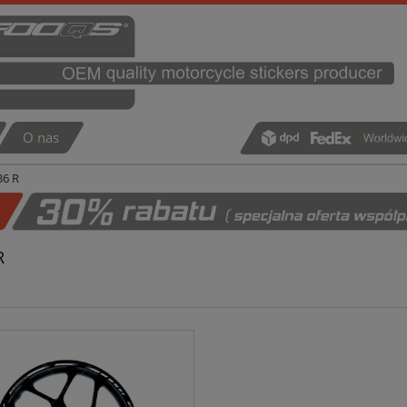
O nas
36 R
R