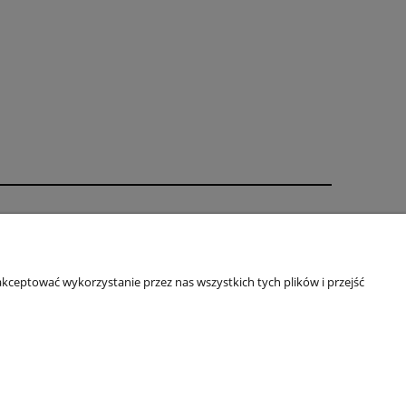
Informacje
Oklejanie - regulamin
kceptować wykorzystanie przez nas wszystkich tych plików i przejść
Indywidualny projekt
Regulamin
Rabaty
Polityka prywatności