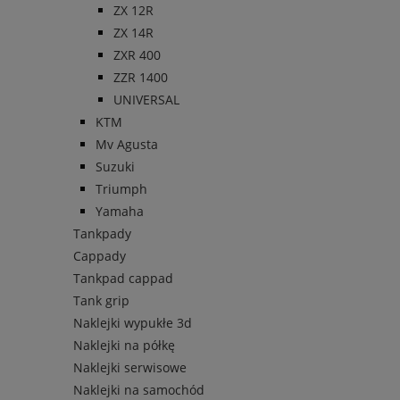
ZX 12R
ZX 14R
ZXR 400
ZZR 1400
UNIVERSAL
KTM
Mv Agusta
Suzuki
Triumph
Yamaha
Tankpady
Cappady
Tankpad cappad
Tank grip
Naklejki wypukłe 3d
Naklejki na półkę
Naklejki serwisowe
Naklejki na samochód