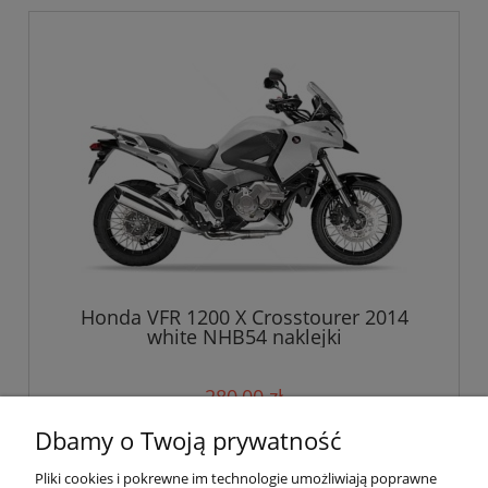
Honda VFR 1200 X Crosstourer 2014
white NHB54 naklejki
280,00 zł
Dbamy o Twoją prywatność
do koszyka
Pliki cookies i pokrewne im technologie umożliwiają poprawne