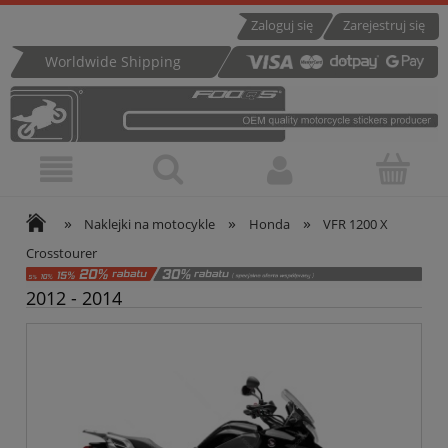
Zaloguj się
Zarejestruj się
Worldwide Shipping
»
»
»
Naklejki na motocykle
Honda
VFR 1200 X
Crosstourer
2012 - 2014