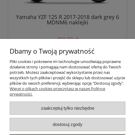
Yamaha YZF 125 R 2017-2018 dark grey 6
MDNM6 naklejki
450,00 zł
Dbamy o Twoją prywatność
do koszyka
Pliki cookies i pokrewne im technologie umożliwiają poprawne
działanie strony i pomagają nam dostosować ofertę do Twoich
potrzeb. Możesz zaakceptować wykorzystanie przez nas
wszystkich tych plików i przejść do sklepu lub dostosować użycie
Pomoc
plików do swoich preferencji, wybierając opcję "Dostosuj zgody".
Więcej o plikach cookies przeczytasz w naszej Polityce
prywatności.
Moje konto
zaakceptuj tylko niezbędne
Płatności i dostawa
Informacje
dostosuj zgody