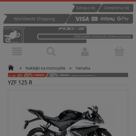
Zaloguj się
Zarejestruj się
Worldwide Shipping
»
»
Naklejki na motocykle
Yamaha
YZF 125 R