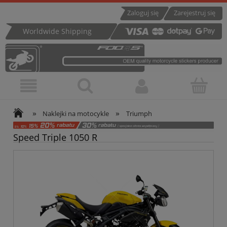
Zaloguj się
Zarejestruj się
Worldwide Shipping
»
»
Naklejki na motocykle
Triumph
Speed Triple 1050 R