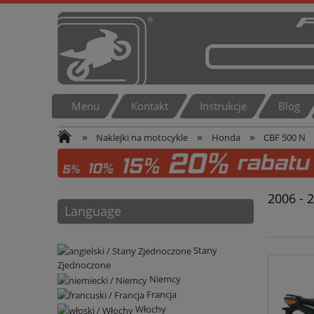
Menu
Kontakt
Instrukcje
Blog
»
»
»
Naklejki na motocykle
Honda
CBF 500 N
2006 - 
Language
Stany
Zjednoczone
Niemcy
Francja
Włochy