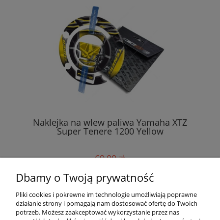
Naklejka na wlew paliwa Yamaha XTZ
Super Tenere 1200 Yellow
69,00 zł
Dbamy o Twoją prywatność
do koszyka
Pliki cookies i pokrewne im technologie umożliwiają poprawne
działanie strony i pomagają nam dostosować ofertę do Twoich
potrzeb. Możesz zaakceptować wykorzystanie przez nas