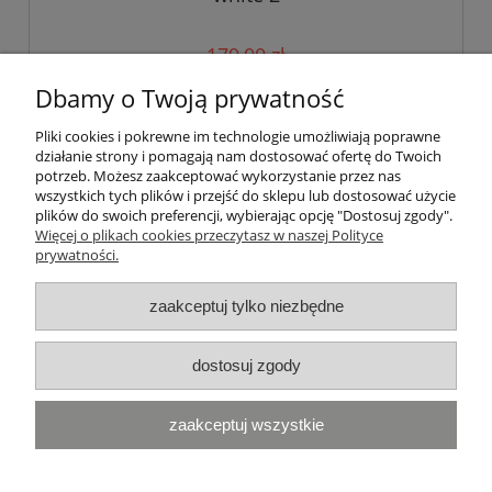
179,00 zł
Dbamy o Twoją prywatność
do koszyka
Pliki cookies i pokrewne im technologie umożliwiają poprawne
działanie strony i pomagają nam dostosować ofertę do Twoich
potrzeb. Możesz zaakceptować wykorzystanie przez nas
wszystkich tych plików i przejść do sklepu lub dostosować użycie
Pomoc
plików do swoich preferencji, wybierając opcję "Dostosuj zgody".
Więcej o plikach cookies przeczytasz w naszej Polityce
prywatności.
Moje konto
zaakceptuj tylko niezbędne
Płatności i dostawa
Informacje
dostosuj zgody
Najczęściej przeglądane:
zaakceptuj wszystkie
Naklejki BMW
|
Naklejki Yamaha
|
Naklejki Ducati
|
Naklejki
Honda
|
Naklejki Kawasaki
|
Naklejki Suzuki
|
Naklejki Triumph
Fooqs © 2020