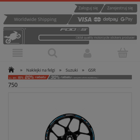
Zaloguj się
Zarejestruj się
Worldwide Shipping
»
»
»
Naklejki na felgi
Suzuki
GSR
750