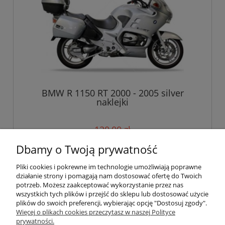
BMW R 1150 RT 2000 - 2005 silver
naklejki
120,00 zł
Dbamy o Twoją prywatność
do koszyka
Pliki cookies i pokrewne im technologie umożliwiają poprawne
działanie strony i pomagają nam dostosować ofertę do Twoich
potrzeb. Możesz zaakceptować wykorzystanie przez nas
wszystkich tych plików i przejść do sklepu lub dostosować użycie
Pomoc
plików do swoich preferencji, wybierając opcję "Dostosuj zgody".
Więcej o plikach cookies przeczytasz w naszej Polityce
prywatności.
Moje konto