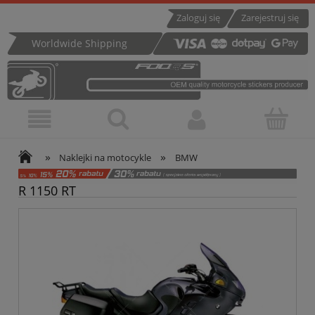
Zaloguj się
Zarejestruj się
Worldwide Shipping
»
»
Naklejki na motocykle
BMW
R 1150 RT