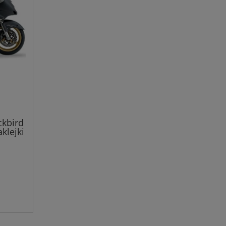
ckbird
klejki