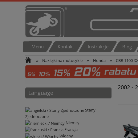
Menu
Kontakt
Instrukcje
Blog
»
»
»
Naklejki na motocykle
Honda
CBR 1100 X
2002 - 
Language
Stany
Zjednoczone
Niemcy
Francja
Włochy