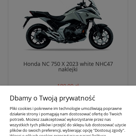
Honda NC 750 X 2023 white NHC47
naklejki
180,00 zł
Dbamy o Twoją prywatność
do koszyka
Pliki cookies i pokrewne im technologie umożliwiają poprawne
działanie strony i pomagają nam dostosować ofertę do Twoich
potrzeb. Możesz zaakceptować wykorzystanie przez nas
wszystkich tych plików i przejść do sklepu lub dostosować użycie
Pomoc
plików do swoich preferencji, wybierając opcję "Dostosuj zgody".
Więcej o plikach cookies przeczytasz w naszej Polityce