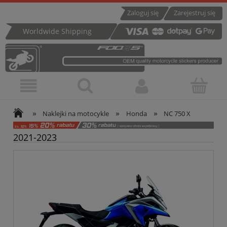
Zaloguj się
Zarejestruj się
Worldwide Shipping
»
»
»
Naklejki na motocykle
Honda
NC 750 X
2021-2023