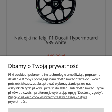
Naklejki na felgi F1 Ducati Hypermotard
939 white
149,00 zł
Dbamy o Twoją prywatność
do koszyka
Pliki cookies i pokrewne im technologie umożliwiają poprawne
działanie strony i pomagają nam dostosować ofertę do Twoich
potrzeb. Możesz zaakceptować wykorzystanie przez nas
wszystkich tych plików i przejść do sklepu lub dostosować użycie
Pomoc
plików do swoich preferencji, wybierając opcję "Dostosuj zgody".
Więcej o plikach cookies przeczytasz w naszej Polityce
prywatności.
Moje konto