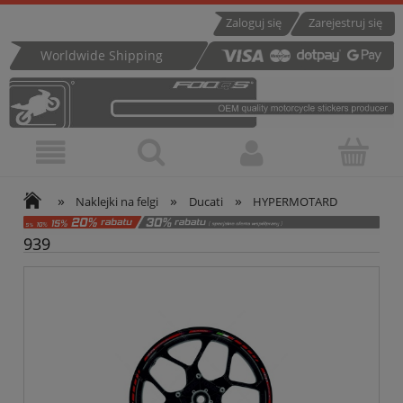
Zaloguj się
Zarejestruj się
Worldwide Shipping
»
»
»
Naklejki na felgi
Ducati
HYPERMOTARD
939