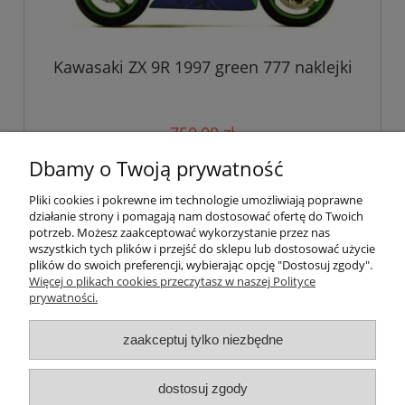
Kawasaki ZX 9R 1997 green 777 naklejki
750,00 zł
Dbamy o Twoją prywatność
do koszyka
Pliki cookies i pokrewne im technologie umożliwiają poprawne
działanie strony i pomagają nam dostosować ofertę do Twoich
potrzeb. Możesz zaakceptować wykorzystanie przez nas
wszystkich tych plików i przejść do sklepu lub dostosować użycie
Pomoc
plików do swoich preferencji, wybierając opcję "Dostosuj zgody".
Więcej o plikach cookies przeczytasz w naszej Polityce
prywatności.
Moje konto
zaakceptuj tylko niezbędne
Płatności i dostawa
Informacje
dostosuj zgody