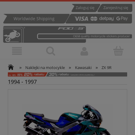
Zaloguj się
Zarejestruj się
Worldwide Shipping
»
»
»
Naklejki na motocykle
Kawasaki
ZX 9R
1994 - 1997