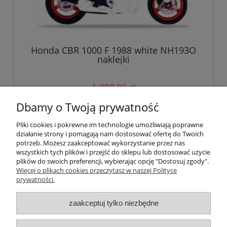
Honda CBR 1000 F 1988 white NH193O
naklejki
1 000,00 zł
Dbamy o Twoją prywatność
do koszyka
Pliki cookies i pokrewne im technologie umożliwiają poprawne
działanie strony i pomagają nam dostosować ofertę do Twoich
potrzeb. Możesz zaakceptować wykorzystanie przez nas
wszystkich tych plików i przejść do sklepu lub dostosować użycie
Pomoc
plików do swoich preferencji, wybierając opcję "Dostosuj zgody".
Więcej o plikach cookies przeczytasz w naszej Polityce
prywatności.
Moje konto
zaakceptuj tylko niezbędne
Płatności i dostawa