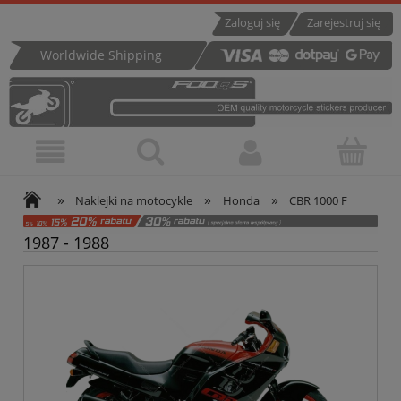
Zaloguj się
Zarejestruj się
Worldwide Shipping
»
»
»
Naklejki na motocykle
Honda
CBR 1000 F
1987 - 1988