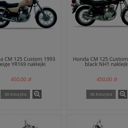
a CM 125 Custom 1993
Honda CM 125 Custom
eige YR169 naklejki
black NH1 naklejk
450,00 zł
450,00 zł
do koszyka
do koszyka