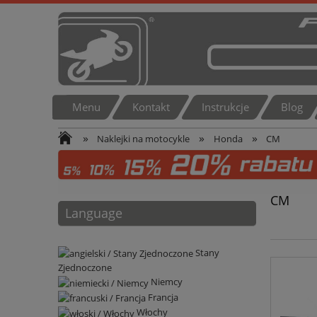
Menu
Kontakt
Instrukcje
Blog
»
»
»
Naklejki na motocykle
Honda
CM
CM
Language
Stany
Zjednoczone
Niemcy
Francja
Włochy