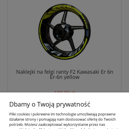
Naklejki na felgi ranty F2 Kawasaki Er 6n
Er-6n yellow
199,00 zł
Dbamy o Twoją prywatność
do koszyka
Pliki cookies i pokrewne im technologie umożliwiają poprawne
działanie strony i pomagają nam dostosować ofertę do Twoich
potrzeb. Możesz zaakceptować wykorzystanie przez nas