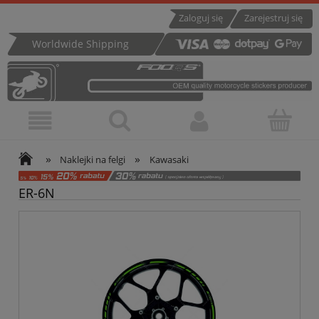
Zaloguj się
Zarejestruj się
Worldwide Shipping
»
»
Naklejki na felgi
Kawasaki
ER-6N