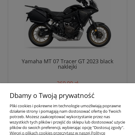
Yamaha MT 07 Tracer GT 2023 black
naklejki
260,00 zł
Dbamy o Twoją prywatność
do koszyka
Pliki cookies i pokrewne im technologie umożliwiają poprawne
działanie strony i pomagają nam dostosować ofertę do Twoich
potrzeb. Możesz zaakceptować wykorzystanie przez nas
wszystkich tych plików i przejść do sklepu lub dostosować użycie
Pomoc
plików do swoich preferencji, wybierając opcję "Dostosuj zgody".
Więcej o plikach cookies przeczytasz w naszej Polityce