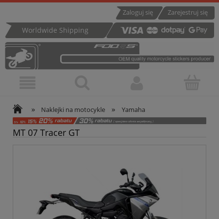
Zaloguj się
Zarejestruj się
Worldwide Shipping
»
»
Naklejki na motocykle
Yamaha
MT 07 Tracer GT