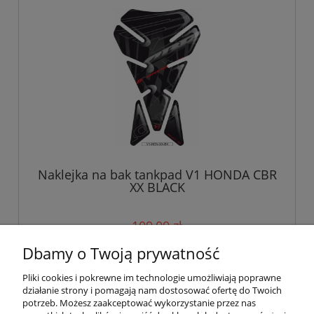
Naklejka na bak tankpad V1 HONDA CBR
XX BLACK
109,00 zł
Dbamy o Twoją prywatność
do koszyka
Pliki cookies i pokrewne im technologie umożliwiają poprawne
działanie strony i pomagają nam dostosować ofertę do Twoich
potrzeb. Możesz zaakceptować wykorzystanie przez nas