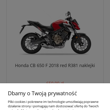
Honda CB 650 F 2018 red R381 naklejki
650,00 zł
Dbamy o Twoją prywatność
do koszyka
Pliki cookies i pokrewne im technologie umożliwiają poprawne
działanie strony i pomagają nam dostosować ofertę do Twoich