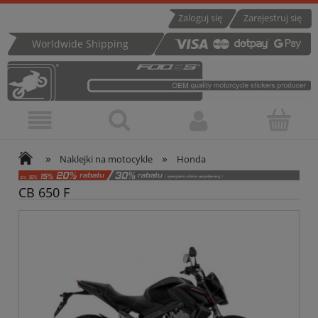
Zaloguj się
Zarejestruj się
Worldwide Shipping
»
»
Naklejki na motocykle
Honda
CB 650 F