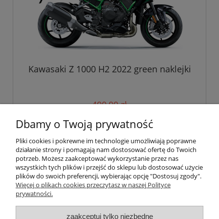
Kawasaki Z 1000 H2 2022 green naklejki
400,00 zł
Dbamy o Twoją prywatność
do koszyka
Pliki cookies i pokrewne im technologie umożliwiają poprawne
działanie strony i pomagają nam dostosować ofertę do Twoich
potrzeb. Możesz zaakceptować wykorzystanie przez nas
wszystkich tych plików i przejść do sklepu lub dostosować użycie
Pomoc
plików do swoich preferencji, wybierając opcję "Dostosuj zgody".
Więcej o plikach cookies przeczytasz w naszej Polityce
prywatności.
Moje konto
zaakceptuj tylko niezbędne
Płatności i dostawa