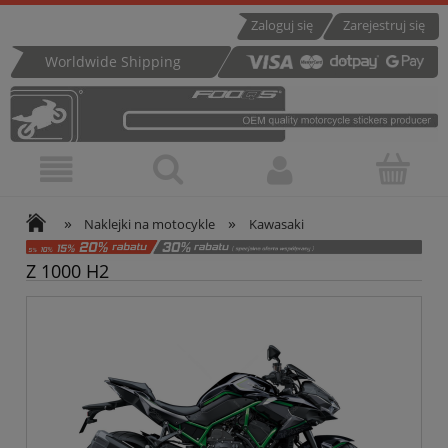
Zaloguj się
Zarejestruj się
Worldwide Shipping
»
»
Naklejki na motocykle
Kawasaki
Z 1000 H2