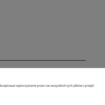
Informacje
Oklejanie - regulamin
kceptować wykorzystanie przez nas wszystkich tych plików i przejść
Indywidualny projekt
Regulamin
Rabaty
Polityka prywatności