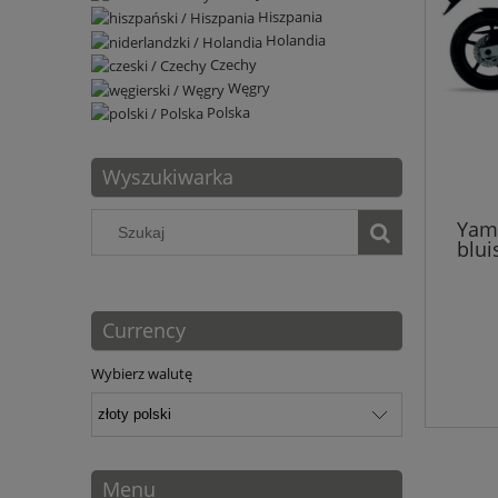
Hiszpania
Holandia
Czechy
Węgry
Polska
Wyszukiwarka
Yama
blui
Currency
Wybierz walutę
Menu