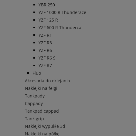
YBR 250
YZF 1000 R Thunderace
YZF 125 R
YZF 600 R Thundercat
YZF R1
YZF R3
YZF R6
YZF R6 S
YZF R7
Fluo
Akcesoria do oklejania
Naklejki na felgi
Tankpady
Cappady
Tankpad cappad
Tank grip
Naklejki wypukłe 3d
Naklejki na półkę