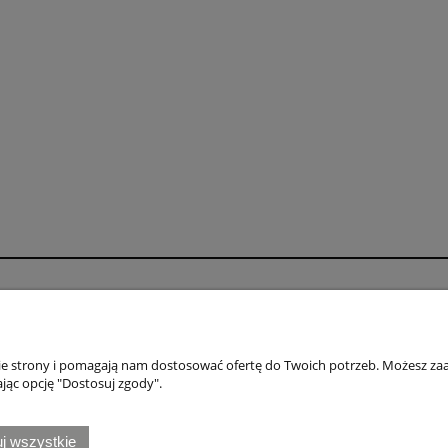
o
Płatności i dostawa
wienia
Formy płatności
nie strony i pomagają nam dostosować ofertę do Twoich potrzeb. Możesz zaa
konta
Numery kont bankowych
jąc opcję "Dostosuj zgody".
nia
Czas i koszty dostawy
j wszystkie