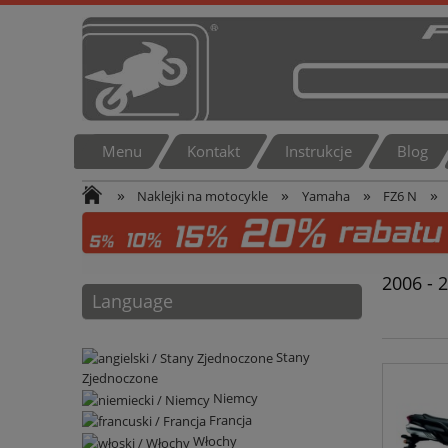
Menu
Kontakt
Instrukcje
Blog
»
»
»
»
Naklejki na motocykle
Yamaha
FZ6 N
2006 - 
Language
Stany
Zjednoczone
Niemcy
Francja
Włochy