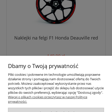
Naklejki na felgi F1 Honda Deauville red
149,00 zł
Dbamy o Twoją prywatność
do koszyka
Pliki cookies i pokrewne im technologie umożliwiają poprawne
działanie strony i pomagają nam dostosować ofertę do Twoich
potrzeb. Możesz zaakceptować wykorzystanie przez nas
wszystkich tych plików i przejść do sklepu lub dostosować użycie
Pomoc
plików do swoich preferencji, wybierając opcję "Dostosuj zgody".
Więcej o plikach cookies przeczytasz w naszej Polityce
prywatności.
Moje konto