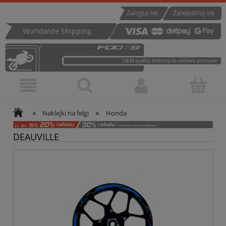
Zaloguj się
Zarejestruj się
Worldwide Shipping
»
»
Naklejki na felgi
Honda
DEAUVILLE