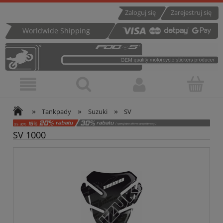
Zaloguj się
Zarejestruj się
Worldwide Shipping
»
»
»
Tankpady
Suzuki
SV
SV 1000