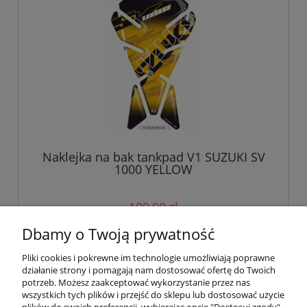
Naklejka na bak tankpad V1 SUZUKI SV
1000 YELLOW
109,00 zł
Dbamy o Twoją prywatność
do koszyka
Pliki cookies i pokrewne im technologie umożliwiają poprawne
działanie strony i pomagają nam dostosować ofertę do Twoich
potrzeb. Możesz zaakceptować wykorzystanie przez nas
wszystkich tych plików i przejść do sklepu lub dostosować użycie
Pomoc