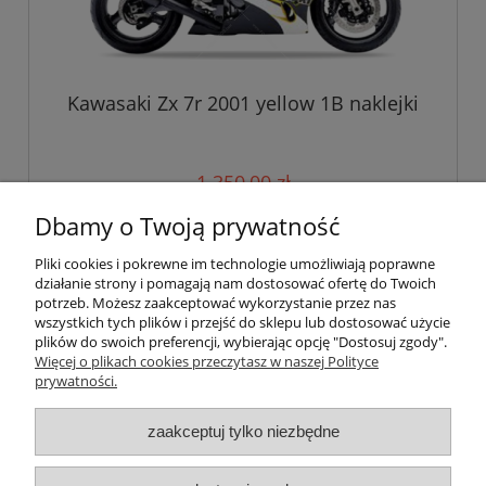
Kawasaki Zx 7r 2001 yellow 1B naklejki
1 350,00 zł
Dbamy o Twoją prywatność
do koszyka
Pliki cookies i pokrewne im technologie umożliwiają poprawne
działanie strony i pomagają nam dostosować ofertę do Twoich
potrzeb. Możesz zaakceptować wykorzystanie przez nas
wszystkich tych plików i przejść do sklepu lub dostosować użycie
Pomoc
plików do swoich preferencji, wybierając opcję "Dostosuj zgody".
Więcej o plikach cookies przeczytasz w naszej Polityce
prywatności.
Moje konto
zaakceptuj tylko niezbędne
Płatności i dostawa