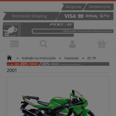
Zaloguj się
Zarejestruj się
Worldwide Shipping
»
»
»
Naklejki na motocykle
Kawasaki
ZX 7R
2001