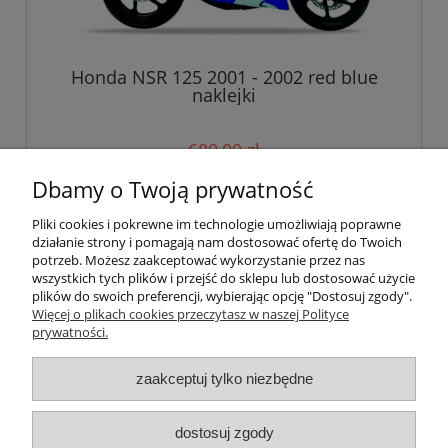
Honda NSR 125 2001 - 2002 red blue
naklejki
680,00 zł
Dbamy o Twoją prywatność
do koszyka
Pliki cookies i pokrewne im technologie umożliwiają poprawne
działanie strony i pomagają nam dostosować ofertę do Twoich
potrzeb. Możesz zaakceptować wykorzystanie przez nas
wszystkich tych plików i przejść do sklepu lub dostosować użycie
Pomoc
plików do swoich preferencji, wybierając opcję "Dostosuj zgody".
Więcej o plikach cookies przeczytasz w naszej Polityce
prywatności.
Moje konto
zaakceptuj tylko niezbędne
Płatności i dostawa
Informacje
dostosuj zgody