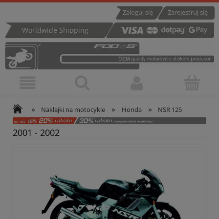
Zaloguj się
Zarejestruj się
Worldwide Shipping
»
»
»
Naklejki na motocykle
Honda
NSR 125
2001 - 2002