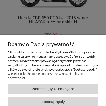
Honda CBR 650 F 2014 - 2015 white
NHA96K tricolor naklejki
750,00 zł
Dbamy o Twoją prywatność
do koszyka
Pliki cookies i pokrewne im technologie umożliwiają poprawne
działanie strony i pomagają nam dostosować ofertę do Twoich
potrzeb. Możesz zaakceptować wykorzystanie przez nas
wszystkich tych plików i przejść do sklepu lub dostosować użycie
Pomoc
plików do swoich preferencji, wybierając opcję "Dostosuj zgody".
Więcej o plikach cookies przeczytasz w naszej Polityce
prywatności.
Moje konto
zaakceptuj tylko niezbędne
Płatności i dostawa
Informacje
dostosuj zgody