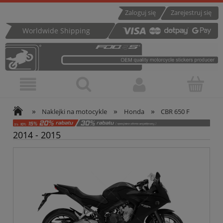
Zaloguj się
Zarejestruj się
Worldwide Shipping
»
»
»
Naklejki na motocykle
Honda
CBR 650 F
2014 - 2015