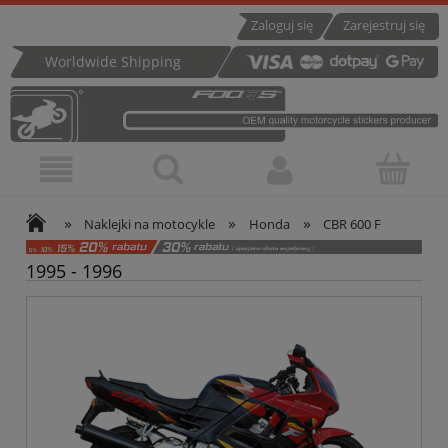
Zaloguj się
Zarejestruj się
Worldwide Shipping
»
»
»
Naklejki na motocykle
Honda
CBR 600 F
1995 - 1996