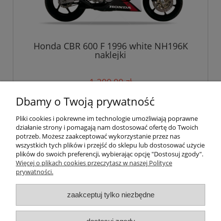
Honda CBR 600 F 1996 white NH196K
naklejki
1 200,00 zł
Dbamy o Twoją prywatność
do koszyka
Pliki cookies i pokrewne im technologie umożliwiają poprawne
działanie strony i pomagają nam dostosować ofertę do Twoich
potrzeb. Możesz zaakceptować wykorzystanie przez nas
wszystkich tych plików i przejść do sklepu lub dostosować użycie
Pomoc
plików do swoich preferencji, wybierając opcję "Dostosuj zgody".
Więcej o plikach cookies przeczytasz w naszej Polityce
prywatności.
Moje konto
zaakceptuj tylko niezbędne
Płatności i dostawa