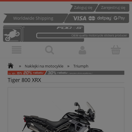
Zaloguj się
Zarejestruj się
Worldwide Shipping
»
»
Naklejki na motocykle
Triumph
Tiger 800 XRX