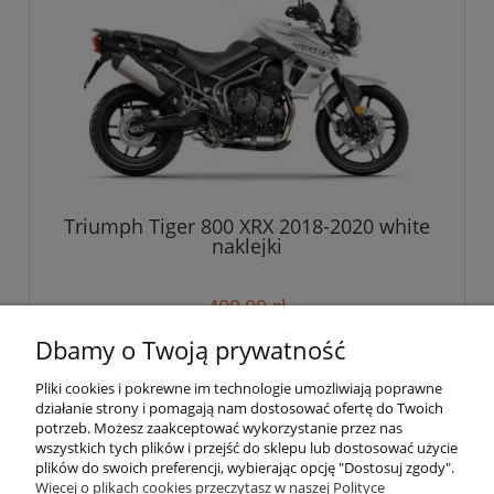
Triumph Tiger 800 XRX 2018-2020 white
naklejki
400,00 zł
Dbamy o Twoją prywatność
do koszyka
Pliki cookies i pokrewne im technologie umożliwiają poprawne
działanie strony i pomagają nam dostosować ofertę do Twoich
potrzeb. Możesz zaakceptować wykorzystanie przez nas
wszystkich tych plików i przejść do sklepu lub dostosować użycie
Pomoc
plików do swoich preferencji, wybierając opcję "Dostosuj zgody".
Więcej o plikach cookies przeczytasz w naszej Polityce