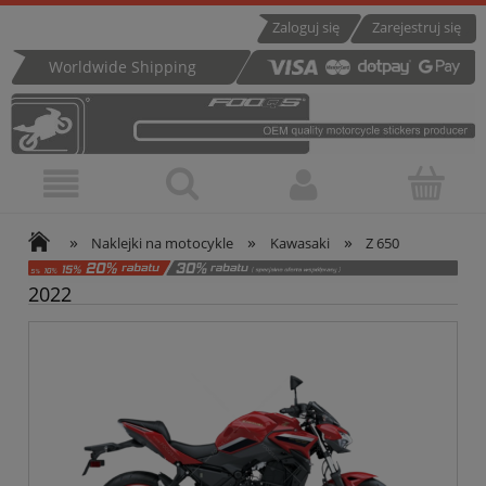
Zaloguj się
Zarejestruj się
Worldwide Shipping
»
»
»
Naklejki na motocykle
Kawasaki
Z 650
2022