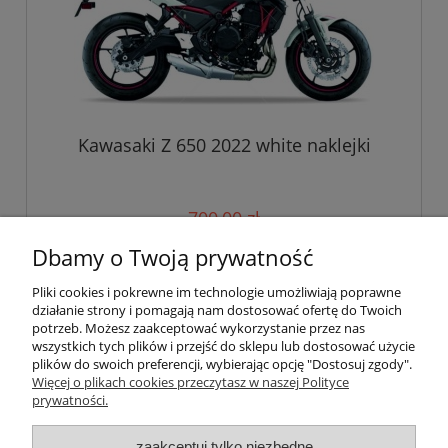
Kawasaki Z 650 2022 white naklejki
700,00 zł
Dbamy o Twoją prywatność
do koszyka
Pliki cookies i pokrewne im technologie umożliwiają poprawne
działanie strony i pomagają nam dostosować ofertę do Twoich
potrzeb. Możesz zaakceptować wykorzystanie przez nas
wszystkich tych plików i przejść do sklepu lub dostosować użycie
Pomoc
plików do swoich preferencji, wybierając opcję "Dostosuj zgody".
Więcej o plikach cookies przeczytasz w naszej Polityce
prywatności.
Moje konto
zaakceptuj tylko niezbędne