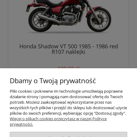
Honda Shadow VT 500 1985 - 1986 red
R107 naklejki
180,00 zł
Dbamy o Twoją prywatność
do koszyka
Pliki cookies i pokrewne im technologie umożliwiają poprawne
działanie strony i pomagają nam dostosować ofertę do Twoich
potrzeb. Możesz zaakceptować wykorzystanie przez nas
wszystkich tych plików i przejść do sklepu lub dostosować użycie
Pomoc
plików do swoich preferencji, wybierając opcję "Dostosuj zgody".
Więcej o plikach cookies przeczytasz w naszej Polityce
prywatności.
Moje konto