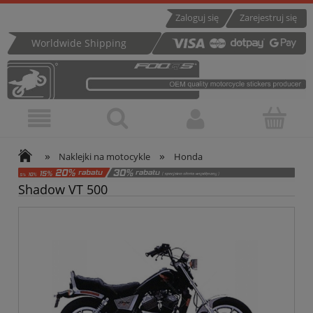
Zaloguj się
Zarejestruj się
Worldwide Shipping
»
»
Naklejki na motocykle
Honda
Shadow VT 500