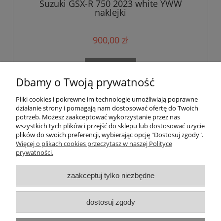
Suzuki GSX-R 750 2023 white YWW
naklejki
900,00 zł
do koszyka
Dbamy o Twoją prywatność
Pliki cookies i pokrewne im technologie umożliwiają poprawne
«
1
2
3
4
»
działanie strony i pomagają nam dostosować ofertę do Twoich
potrzeb. Możesz zaakceptować wykorzystanie przez nas
wszystkich tych plików i przejść do sklepu lub dostosować użycie
Pomoc
plików do swoich preferencji, wybierając opcję "Dostosuj zgody".
Więcej o plikach cookies przeczytasz w naszej Polityce
prywatności.
Moje konto
zaakceptuj tylko niezbędne
Płatności i dostawa
Informacje
dostosuj zgody