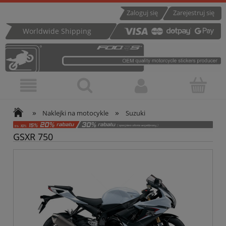
Zaloguj się
Zarejestruj się
Worldwide Shipping
»
»
Naklejki na motocykle
Suzuki
GSXR 750