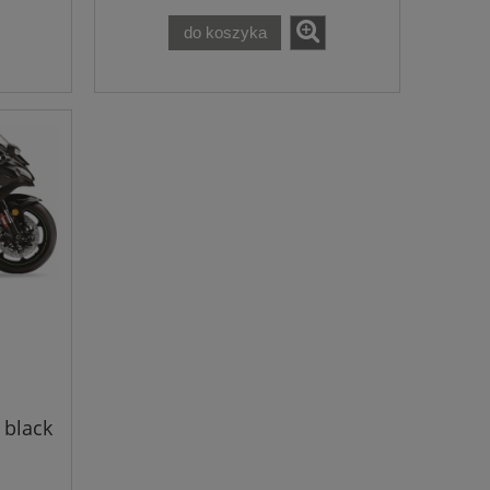
do koszyka
 black