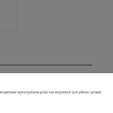
Informacje
Oklejanie - regulamin
kceptować wykorzystanie przez nas wszystkich tych plików i przejść
Indywidualny projekt
Regulamin
Rabaty
Polityka prywatności