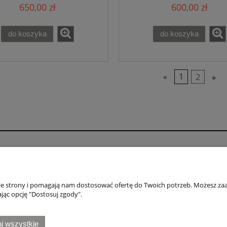
650,00 zł
600,00 zł
do koszyka
do koszyka
«
1
2
»
o
Płatności i dostawa
wienia
Formy płatności
nie strony i pomagają nam dostosować ofertę do Twoich potrzeb. Możesz zaa
konta
Numery kont bankowych
jąc opcję "Dostosuj zgody".
nia
Czas i koszty dostawy
j wszystkie