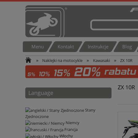
Menu
Kontakt
Instrukcje
Blog
»
»
»
Naklejki na motocykle
Kawasaki
ZX 10R
ZX 10R
Language
Stany
Zjednoczone
Niemcy
Francja
Włochy