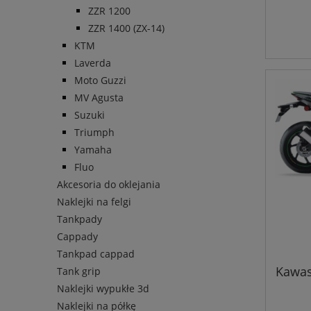
ZZR 1200
ZZR 1400 (ZX-14)
KTM
Laverda
Moto Guzzi
MV Agusta
Suzuki
Triumph
Yamaha
Fluo
Akcesoria do oklejania
Naklejki na felgi
Tankpady
Cappady
Tankpad cappad
Kawas
Tank grip
Naklejki wypukłe 3d
Naklejki na półkę