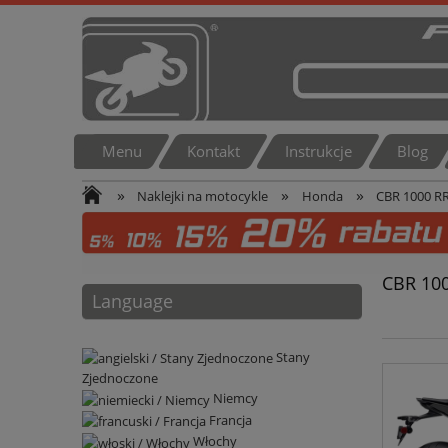
Menu
Kontakt
Instrukcje
Blog
»
»
»
Naklejki na motocykle
Honda
CBR 1000 R
CBR 10
Language
Stany
Zjednoczone
Niemcy
Francja
Włochy