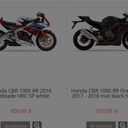
da CBR 1000 RR 2016
Honda CBR 1000 RR Fir
reblade HRC SP white
2017 - 2018 mat black
NH196 naklejki
naklejki
850,00 zł
650,00 zł
do koszyka
do koszyka