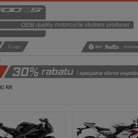
O nas
R
00 RR