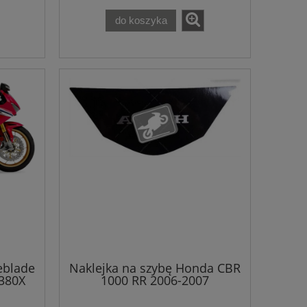
do koszyka
eblade
Naklejka na szybę Honda CBR
R380X
1000 RR 2006-2007
windshield sticker